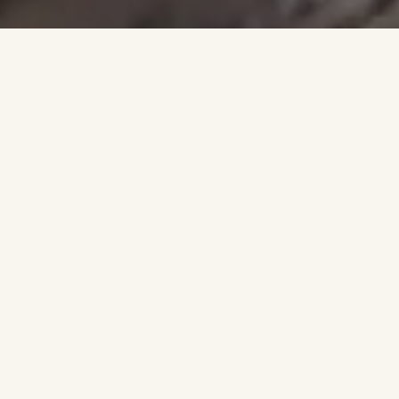
36687
Árboles plantados